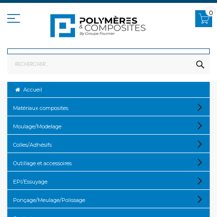
Allez
au
0
contenu
RE
Accueil
Matériaux composites
Moulage/Modelage
Colles/Adhésifs
Outillage et accessoires
EPI/Essuyage
Ponçage/Meulage/Polissage