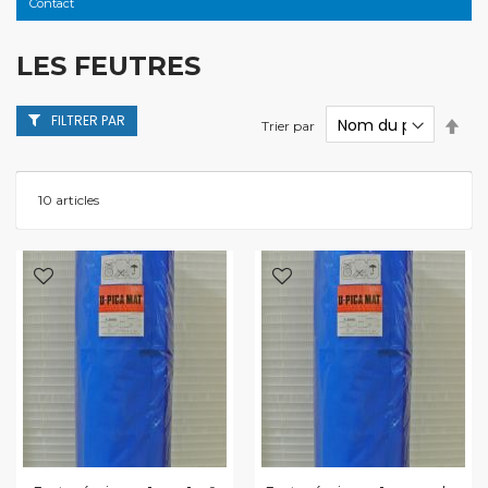
Contact
LES FEUTRES
FILTRER PAR
Par
Trier par
ordr
décr
10
articles