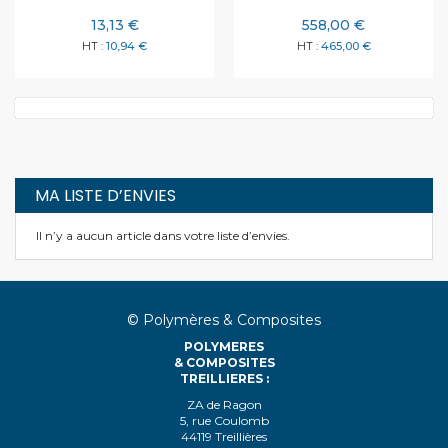
13,13 €
558,00 €
10,94 €
465,00 €
MA LISTE D’ENVIES
Il n’y a aucun article dans votre liste d’envies.
© Polymères & Composites
POLYMERES
& COMPOSITES
TREILLIERES :
ZA de Ragon
5, rue Coulomb
44119 Treillières