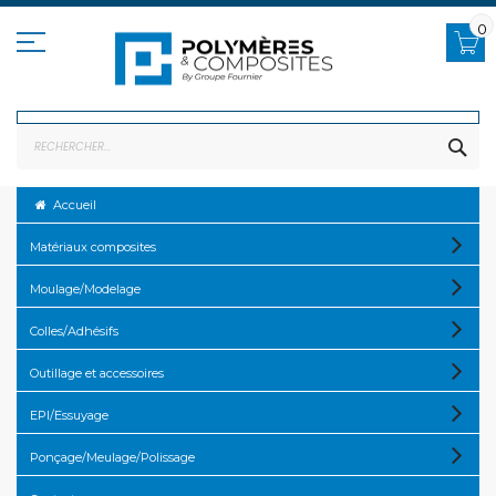
Allez
au
0
contenu
RE
Accueil
Matériaux composites
Moulage/Modelage
Colles/Adhésifs
Outillage et accessoires
EPI/Essuyage
Ponçage/Meulage/Polissage