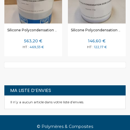
Silicone Polycondensation Dow Corning 3481- 20 kg
Silicone Polycondensation Dow Corning 3481- 5 kg
563,20 €
146,60 €
469,33 €
122,17 €
MA LISTE D’ENVIES
Il n’y a aucun article dans votre liste d’envies.
© Polymères & Composites