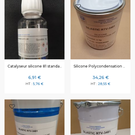
Catalyseur silicone 81 standard - 50 gr
Silicone Polycondensation Dow Corning 3481- 1 kg
6,91 €
34,26 €
5,76 €
28,55 €