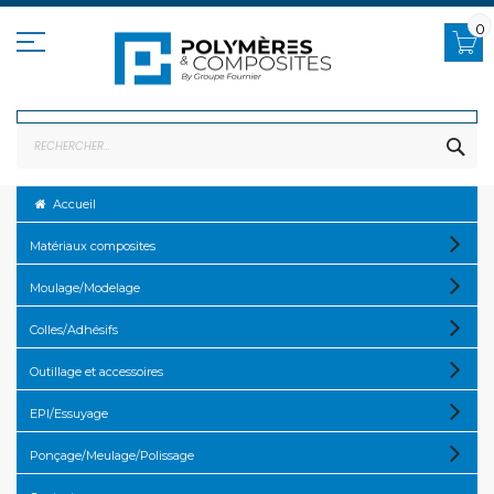
Allez
au
0
contenu
RE
Accueil
Matériaux composites
Moulage/Modelage
Colles/Adhésifs
Outillage et accessoires
EPI/Essuyage
Ponçage/Meulage/Polissage