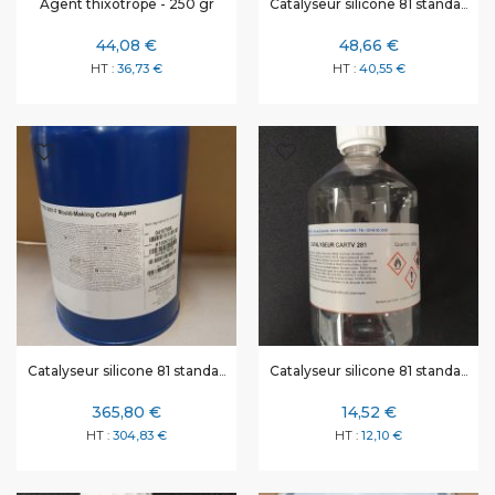
Catalyseur silicone 81 standard - 1 kg
Agent thixotrope - 250 gr
44,08 €
48,66 €
36,73 €
40,55 €
Catalyseur silicone 81 standard - 10 kg
Catalyseur silicone 81 standard - 250 gr
365,80 €
14,52 €
304,83 €
12,10 €