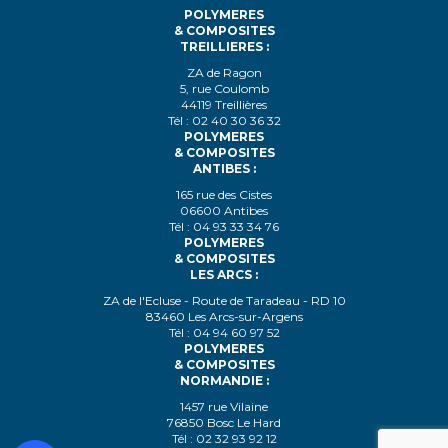
POLYMERES
& COMPOSITES
TREILLIERES :
ZA de Ragon
5, rue Coulomb
44119 Treillières
Tél : 02 40 30 36 32
POLYMERES
& COMPOSITES
ANTIBES :
165 rue des Cistes
06600 Antibes
Tél : 04 93 33 34 76
POLYMERES
& COMPOSITES
LES ARCS :
ZA de l'Ecluse - Route de Taradeau - RD 10
83460 Les Arcs-sur-Argens
Tél : 04 94 60 97 52
POLYMERES
& COMPOSITES
NORMANDIE :
1457 rue Vilaine
76850 Bosc Le Hard
Tél : 02 32 93 92 12