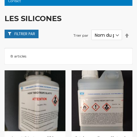
Contact
LES SILICONES
FILTRER PAR
Par
Trier par
ordr
décr
8
articles