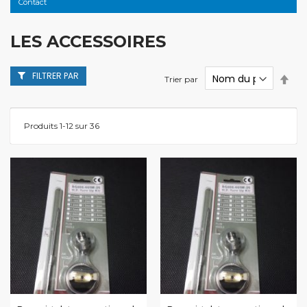
Contact
LES ACCESSOIRES
FILTRER PAR
Par
Trier par
ordr
décr
Produits
1
-
12
sur
36