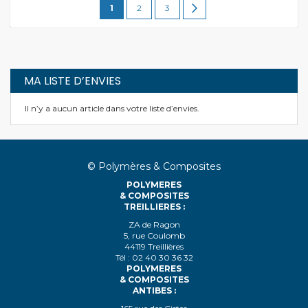
Vous
Page
Page
Page
Suivant
1
2
3
lisez
actuellement
la
MA LISTE D’ENVIES
page
Il n’y a aucun article dans votre liste d’envies.
© Polymères & Composites
POLYMERES
& COMPOSITES
TREILLIERES :
ZA de Ragon
5, rue Coulomb
44119 Treillières
Tél : 02 40 30 36 32
POLYMERES
& COMPOSITES
ANTIBES :