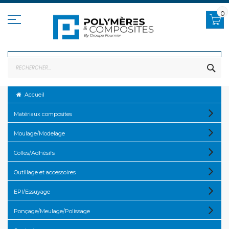
Allez
au
0
contenu
RE
Accueil
Matériaux composites
Moulage/Modelage
Colles/Adhésifs
Outillage et accessoires
EPI/Essuyage
Ponçage/Meulage/Polissage