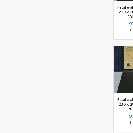
Feuille a
230 x 2
18
9
Feuille a
230 x 2
28
9