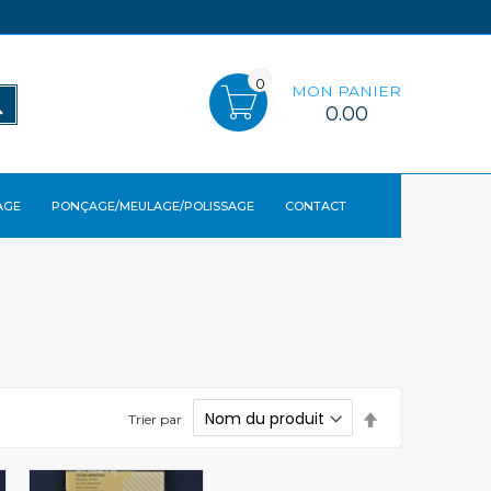
0
MON PANIER
RECHERCHER
0.00
AGE
PONÇAGE/MEULAGE/POLISSAGE
CONTACT
Par
Trier par
ordre
décroissant