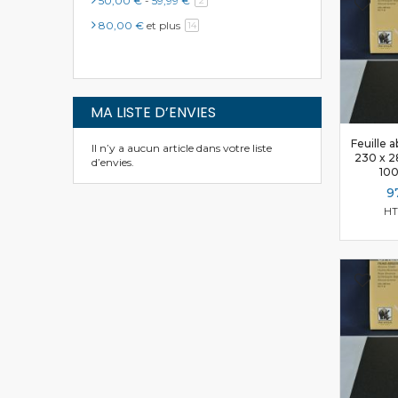
50,00 €
-
59,99 €
2
80,00 €
et plus
article
14
MA LISTE D’ENVIES
Feuille a
Il n’y a aucun article dans votre liste
230 x 2
d’envies.
100
9