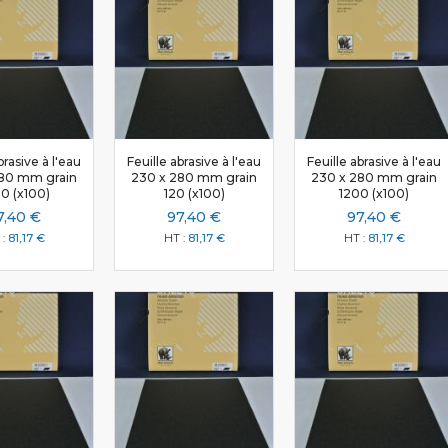
Les carbones et aramides
Les quadriaxiaux
Les mats poudres
Les mats émulsions
Les fils de projection
Les feutres
brasive à l'eau
Feuille abrasive à l'eau
Feuille abrasive à l'eau
Les complexes Mat/Roving
80 mm grain
230 x 280 mm grain
230 x 280 mm grain
Les bibiais
0 (x100)
120 (x100)
1200 (x100)
7,40 €
97,40 €
97,40 €
Les additifs/charges
81,17 €
81,17 €
81,17 €
Les styrènes
Les inhibiteurs
Les charges
Les catalyseurs
Les accélérateurs
Les âmes structurelles
Les plaques PU
Les nids d'abeilles
Les apprêts