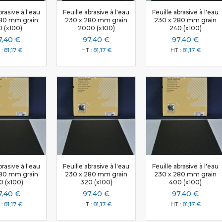
Les apprêts polyester
brasive à l'eau
Feuille abrasive à l'eau
Feuille abrasive à l'eau
80 mm grain
230 x 280 mm grain
230 x 280 mm grain
Les gelcoats/Topcoats/Pigments
0 (x100)
2000 (x100)
240 (x100)
Les Gelcoat
7,40 €
97,40 €
97,40 €
Les Gelcoat pour moule
81,17 €
81,17 €
81,17 €
Les Topcoat
Les démoulants/Solvants
Les semi-permanents
Les nettoyants
Les démoulants en pâte
Les démoulants liquides
Les solvants
Moulage/Modelage
Les résines époxy
brasive à l'eau
Feuille abrasive à l'eau
Feuille abrasive à l'eau
Les silicones
80 mm grain
230 x 280 mm grain
230 x 280 mm grain
0 (x100)
320 (x100)
400 (x100)
Les silicones polycondensation
7,40 €
97,40 €
97,40 €
Les catalyseurs
81,17 €
81,17 €
81,17 €
Les produits pour modelage
Les plastilines