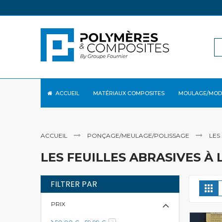
Allez
au
contenu
ACCUEIL
MATÉRIAUX COMPOSITES
MOULAGE/MOD
ACCUEIL
PONÇAGE/MEULAGE/POLISSAGE
LES
LES FEUILLES ABRASIVES À 
FILTRER PAR
A
Gril
e
PRIX
article