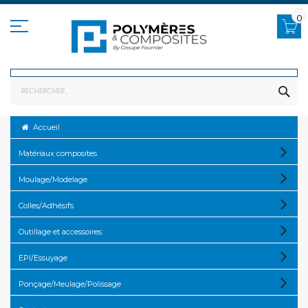
Allez
au
0
contenu
RE
Accueil
Matériaux composites
Moulage/Modelage
Colles/Adhésifs
Outillage et accessoires
EPI/Essuyage
Ponçage/Meulage/Polissage