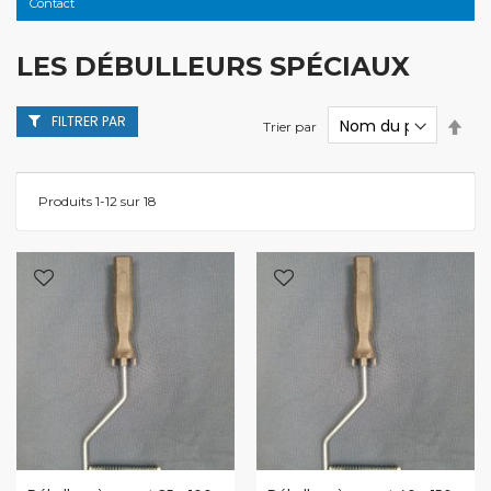
Contact
LES DÉBULLEURS SPÉCIAUX
FILTRER PAR
Par
Trier par
ordr
décr
Produits
1
-
12
sur
18