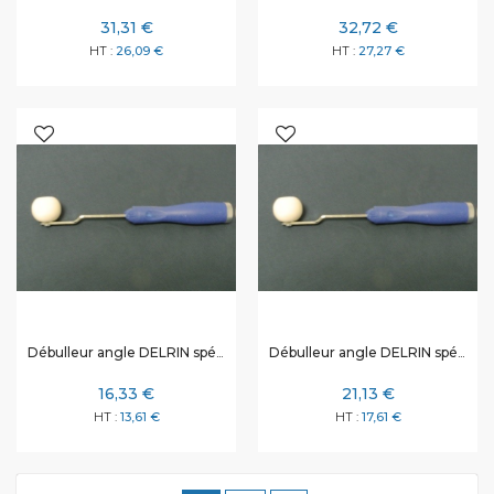
31,31 €
32,72 €
26,09 €
27,27 €
Débulleur angle DELRIN spécial RTM 38 x 13 x 3.2 mm
Débulleur angle DELRIN spécial RTM 38 x 13 x 6.5 mm
16,33 €
21,13 €
13,61 €
17,61 €
Page