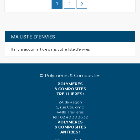
Vous
Page
Page
Suivant
1
2
lisez
actuellement
la
MA LISTE D’ENVIES
page
Il n’y a aucun article dans votre liste d’envies.
© Polymères & Composites
POLYMERES
& COMPOSITES
TREILLIERES :
ZA de Ragon
5, rue Coulomb
44119 Treillières
Tél : 02 40 30 36 32
POLYMERES
& COMPOSITES
ANTIBES :