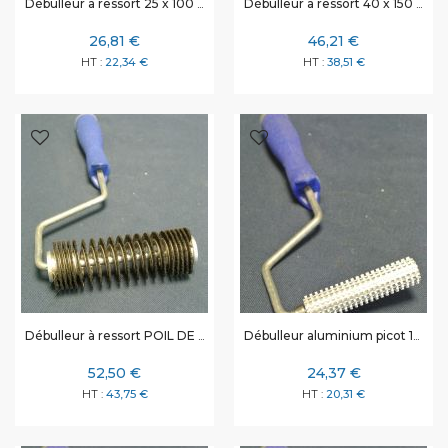
Débulleur à ressort 25 x 100 mm
Débulleur à ressort 40 x 150 mm
26,81 €
46,21 €
22,34 €
38,51 €
Débulleur à ressort POIL DE SANGLIER 38 x 115 mm
Débulleur aluminium picot 19 x 150 mm
52,50 €
24,37 €
43,75 €
20,31 €