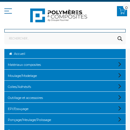
Allez
au
0
contenu
RE
Accueil
Matériaux composites
Moulage/Modelage
Colles/Adhésifs
Outillage et accessoires
EPI/Essuyage
Ponçage/Meulage/Polissage