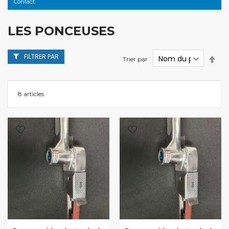
Contact
LES PONCEUSES
FILTRER PAR
Par
Trier par
ordr
décr
8
articles