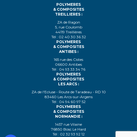
POLYMERES
& COMPOSITES
TREILLIERES :
ZA de Ragon
5, rue Coulomb
44119 Treillières
Tél : 02 40 30 36 32
POLYMERES
& COMPOSITES
ANTIBES :
165 rue des Cistes
06600 Antibes
Tél : 04 93 33 34 76
POLYMERES
& COMPOSITES
LES ARCS :
ZA de l'Ecluse - Route de Taradeau - RD 10
83460 Les Arcs-sur-Argens
Tél : 04 94 60 97 52
POLYMERES
& COMPOSITES
NORMANDIE :
1457 rue Vilaine
76850 Bosc Le Hard
Tél : 02 32 93 92 12