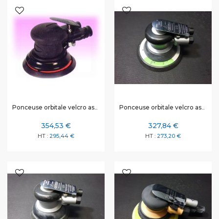
Ponceuse orbitale velcro aspirante 125 mm
Ponceuse orbitale velcro aspirante 150 mm
354,53 €
327,84 €
295,44 €
273,20 €