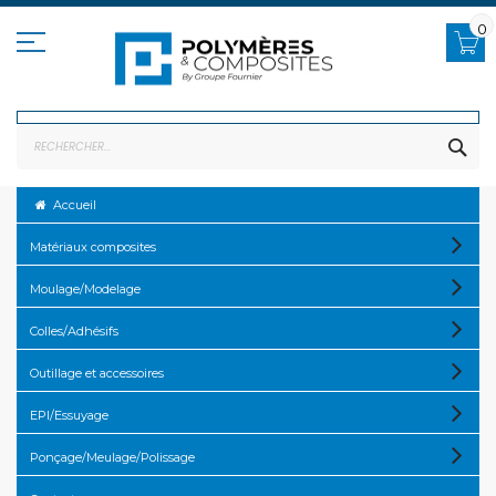
Allez
au
0
contenu
RE
Accueil
Matériaux composites
Moulage/Modelage
Colles/Adhésifs
Outillage et accessoires
EPI/Essuyage
Ponçage/Meulage/Polissage