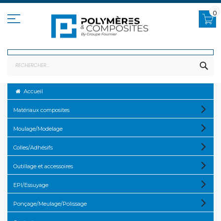
Allez
au
0
contenu
RE
Accueil
Matériaux composites
Moulage/Modelage
Colles/Adhésifs
Outillage et accessoires
EPI/Essuyage
Ponçage/Meulage/Polissage